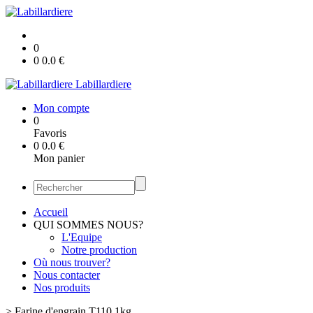
0
0
0.0
€
Labillardiere
Mon compte
0
Favoris
0
0.0
€
Mon panier
Accueil
QUI SOMMES NOUS?
L'Equipe
Notre production
Où nous trouver?
Nous contacter
Nos produits
>
Farine d'engrain T110 1kg