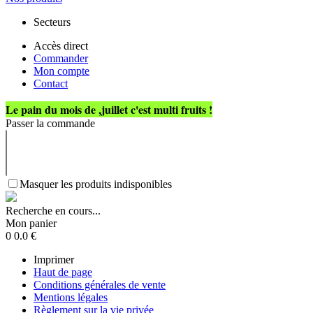
Secteurs
Accès direct
Commander
Mon compte
Contact
Le pain du mois de ,juillet c'est multi fruits !
Passer la commande
Masquer les produits indisponibles
Recherche en cours...
Mon panier
0
0.0
€
Imprimer
Haut de page
Conditions générales de vente
Mentions légales
Règlement sur la vie privée