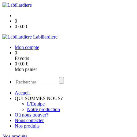
0
0
0.0
€
Labillardiere
Mon compte
0
Favoris
0
0.0
€
Mon panier
Accueil
QUI SOMMES NOUS?
L'Equipe
Notre production
Où nous trouver?
Nous contacter
Nos produits
Nos produits