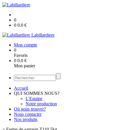
0
0
0.0
€
Labillardiere
Mon compte
0
Favoris
0
0.0
€
Mon panier
Accueil
QUI SOMMES NOUS?
L'Equipe
Notre production
Où nous trouver?
Nous contacter
Nos produits
>
Farine de sarrasin T110 5kg