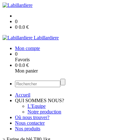
0
0
0.0
€
Labillardiere
Mon compte
0
Favoris
0
0.0
€
Mon panier
Accueil
QUI SOMMES NOUS?
L'Equipe
Notre production
Où nous trouver?
Nous contacter
Nos produits
>
Farine de blé T80 1kg