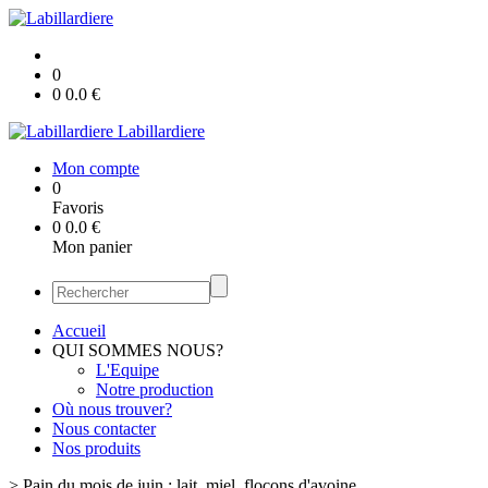
0
0
0.0
€
Labillardiere
Mon compte
0
Favoris
0
0.0
€
Mon panier
Accueil
QUI SOMMES NOUS?
L'Equipe
Notre production
Où nous trouver?
Nous contacter
Nos produits
>
Pain du mois de juin : lait, miel, flocons d'avoine