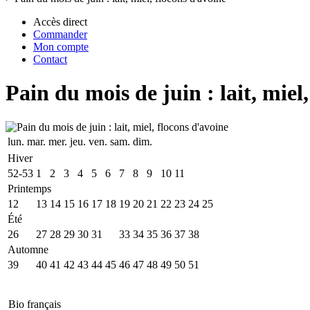
Accès direct
Commander
Mon compte
Contact
Pain du mois de juin : lait, miel
lun.
mar.
mer.
jeu.
ven.
sam.
dim.
Hiver
52-53
1
2
3
4
5
6
7
8
9
10
11
Printemps
12
13
14
15
16
17
18
19
20
21
22
23
24
25
Été
26
27
28
29
30
31
32
33
34
35
36
37
38
Automne
39
40
41
42
43
44
45
46
47
48
49
50
51
Bio français